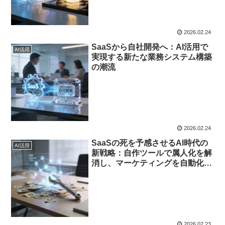
2026.02.24
SaaSから自社開発へ：AI活用で
AI活用
実現する新たな業務システム構築
の潮流
2026.02.24
SaaSの死を予感させるAI時代の
AI活用
新戦略：自作ツールで属人化を解
消し、マーケティングを自動化す
る
2026.02.23