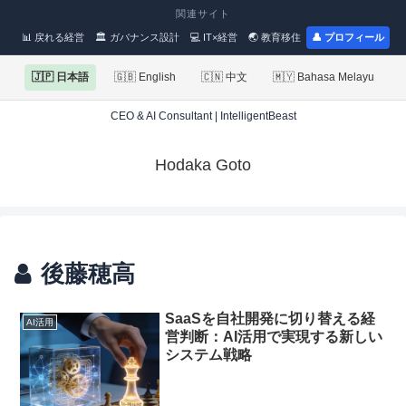
関連サイト
📊 戻れる経営
🏛 ガバナンス設計
💻 IT×経営
🌏 教育移住
👤 プロフィール
🇯🇵 日本語
🇬🇧 English
🇨🇳 中文
🇲🇾 Bahasa Melayu
CEO & AI Consultant | IntelligentBeast
Hodaka Goto
後藤穂高
SaaSを自社開発に切り替える経
AI活用
営判断：AI活用で実現する新しい
システム戦略