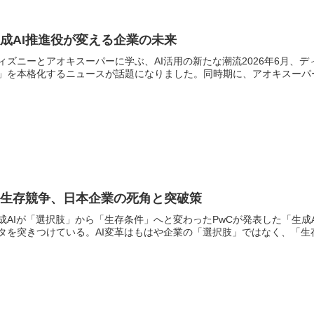
成AI推進役が変える企業の未来
ィズニーとアオキスーパーに学ぶ、AI活用の新たな潮流2026年6月、
」を本格化するニュースが話題になりました。同時期に、アオキスーパーが
I生存競争、日本企業の死角と突破策
成AIが「選択肢」から「生存条件」へと変わったPwCが発表した「生成AI
タを突きつけている。AI変革はもはや企業の「選択肢」ではなく、「生存