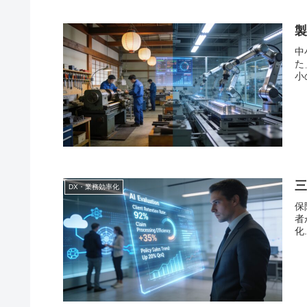
製
中
た
小の
三
DX・業務効率化
保
者
化.