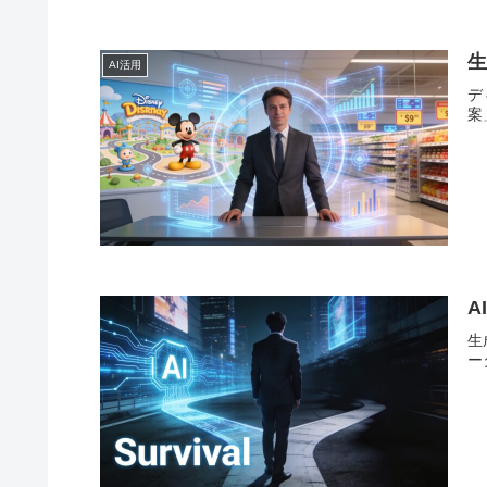
生
AI活用
デ
案
A
生
ー