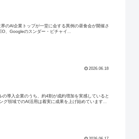
と世界のAI企業トップが一堂に会する異例の昼食会が開催さ
、Googleのスンダー・ピチャイ...
2026.06.18
ールの導入企業のうち、約4割が成約増加を実感していると
グ領域でのAI活用は着実に成果を上げ始めています...
2026.06.17