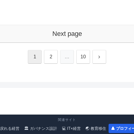
Next page
Next
1
2
…
10
関連サイト
 戻れる経営
🏛 ガバナンス設計
💻 IT×経営
🌏 教育移住
👤 プロフィ