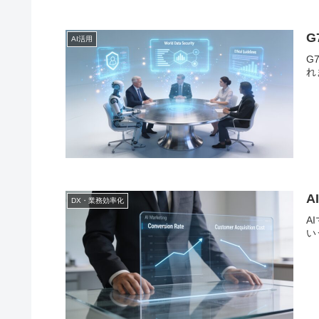
G
AI活用
G
れ
A
DX・業務効率化
A
い