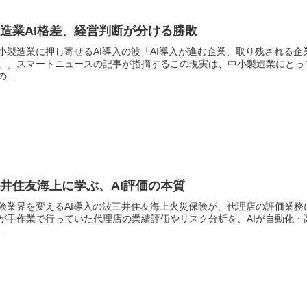
造業AI格差、経営判断が分ける勝敗
小製造業に押し寄せるAI導入の波「AI導入が進む企業、取り残される
」。スマートニュースの記事が指摘するこの現実は、中小製造業にとって
...
井住友海上に学ぶ、AI評価の本質
険業界を変えるAI導入の波三井住友海上火災保険が、代理店の評価業務
が手作業で行っていた代理店の業績評価やリスク分析を、AIが自動化
..