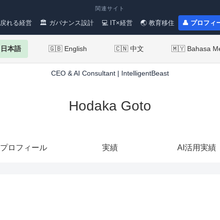
関連サイト
 戻れる経営
🏛 ガバナンス設計
💻 IT×経営
🌏 教育移住
👤 プロフィ
 日本語
🇬🇧 English
🇨🇳 中文
🇲🇾 Bahasa M
CEO & AI Consultant | IntelligentBeast
Hodaka Goto
プロフィール
実績
AI活用実績