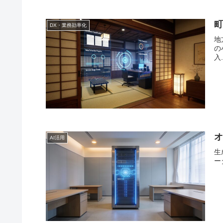
町
DX・業務効率化
地
の
入.
オ
AI活用
生
ー