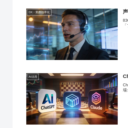
声
DX・業務効率化
8
「
C
AI活用
C
場