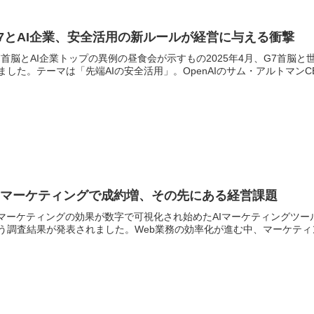
7とAI企業、安全活用の新ルールが経営に与える衝撃
7首脳とAI企業トップの異例の昼食会が示すもの2025年4月、G7首脳
ました。テーマは「先端AIの安全活用」。OpenAIのサム・アルトマンCEO
Iマーケティングで成約増、その先にある経営課題
Iマーケティングの効果が数字で可視化され始めたAIマーケティングツ
う調査結果が発表されました。Web業務の効率化が進む中、マーケティン