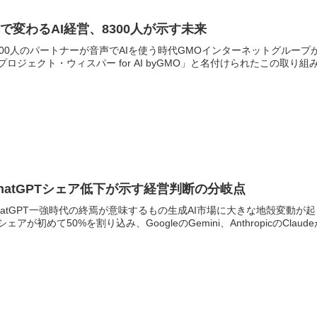
で変わるAI経営、8300人が示す未来
300人のパートナーが音声でAIを使う時代GMOインターネットグループ
プロジェクト・ウィスパー for AI byGMO」と名付けられたこの取り組
hatGPTシェア低下が示す経営判断の分岐点
hatGPT一強時代の終焉が意味するもの生成AI市場に大きな地殻変動が起
シェアが初めて50%を割り込み、GoogleのGemini、AnthropicのClaud