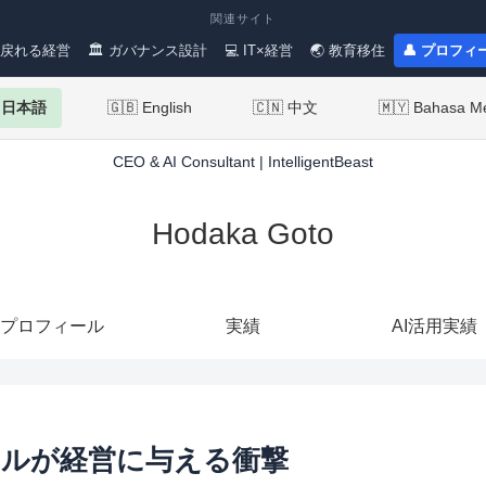
関連サイト
 戻れる経営
🏛 ガバナンス設計
💻 IT×経営
🌏 教育移住
👤 プロフィ
 日本語
🇬🇧 English
🇨🇳 中文
🇲🇾 Bahasa M
CEO & AI Consultant | IntelligentBeast
Hodaka Goto
プロフィール
実績
AI活用実績
ールが経営に与える衝撃