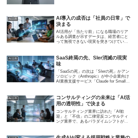
かれるのです。一つは「うちの会社...
AI導入の成否は「社員の日常」で
AI活用
決まる
AI活用が「当たり前」になる職場のリア
ルある調査が示すデータは、経営者にと
って無視できない現実を突きつけていま
す。若手社員の実に6割が、業務で生成AI
を「毎週活用」しているというのです。
さらに、そのAI活用状況が「企業選択」
SaaS終焉の先、SIer消滅の現実
AI活用
に影響を与え、転...
味
「SaaSの死」の次は「SIerの死」かアン
ソロピック（Anthropic）が中小企業向け
AI業務支援サービス「Claude for Small
Business」を発表しました。15種類もの
AIエージェントが、顧客対応やデータ入
力、レポー...
コンサルティングの未来は「AI活
AI活用
用の透明性」で決まる
コンサルティング業界に訪れた「AI歓
迎」と「不信」の二律背反コンサルティ
ング業界で、あるパラダイムシフトが静
かに進行しています。ダイヤモンド・オ
ンラインの報道によると、発注側大企業
の実に67%がコンサルティングファーム
生成AIが変える採用戦略と業務の