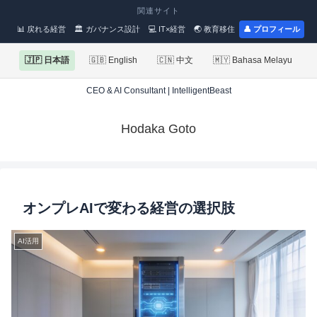
関連サイト
📊 戻れる経営
🏛 ガバナンス設計
💻 IT×経営
🌏 教育移住
👤 プロフィール
🇯🇵 日本語
🇬🇧 English
🇨🇳 中文
🇲🇾 Bahasa Melayu
CEO & AI Consultant | IntelligentBeast
Hodaka Goto
オンプレAIで変わる経営の選択肢
AI活用