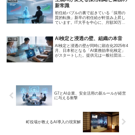
AI活用
のAI活用を「大歓迎」...
新常識
初任給バブルの裏で起きている「採用の
質的転換」新卒の初任給が軒並み上昇し
ています。IT大手を中心に、月額30万円
を超える初任給を提示する企業が相次
ぎ、まさに「初任給バブル」と呼ぶべき
状況です。しかし、このニュースの本質
AI検定と浸透の壁、組織の本音
AI活用
は給与水準の高騰ではあ...
AI検定と浸透の壁が同時に顕在化2025年4
月、日本初となる「AI業務効率化検定」
がスタートした。提供元は一般社団法人
日本AIスキル認定協会で、なんと無料で
受験できる。このニュースとほぼ同時期
に、生成AIの組織利用が8割に達した一方
で、3人...
G7とAI企業、安全活用の新ルールが経営
に与える衝撃
町役場が教えるAI導入の現実解