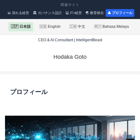
関連サイト
📊 戻れる経営
🏛 ガバナンス設計
💻 IT×経営
🌏 教育移住
👤 プロフィール
🇯🇵 日本語
🇬🇧 English
🇨🇳 中文
🇲🇾 Bahasa Melayu
CEO & AI Consultant | IntelligentBeast
Hodaka Goto
プロフィール