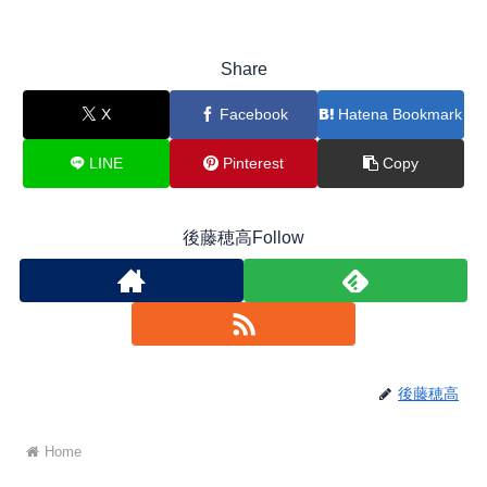
Share
X
Facebook
Hatena Bookmark
LINE
Pinterest
Copy
後藤穂高Follow
後藤穂高
Home