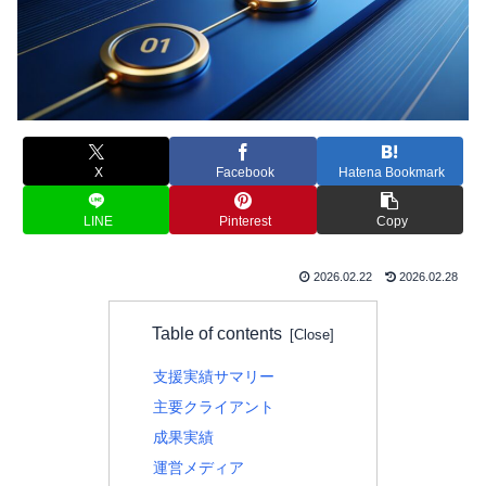
X
Facebook
Hatena Bookmark
LINE
Pinterest
Copy
2026.02.22
2026.02.28
Table of contents
支援実績サマリー
主要クライアント
成果実績
運営メディア