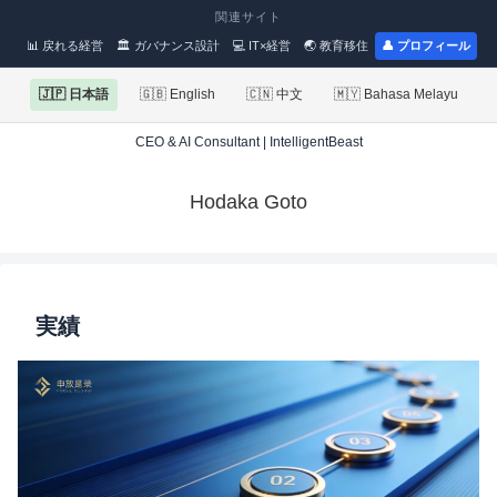
関連サイト
📊 戻れる経営
🏛 ガバナンス設計
💻 IT×経営
🌏 教育移住
👤 プロフィール
🇯🇵 日本語
🇬🇧 English
🇨🇳 中文
🇲🇾 Bahasa Melayu
CEO & AI Consultant | IntelligentBeast
Hodaka Goto
実績