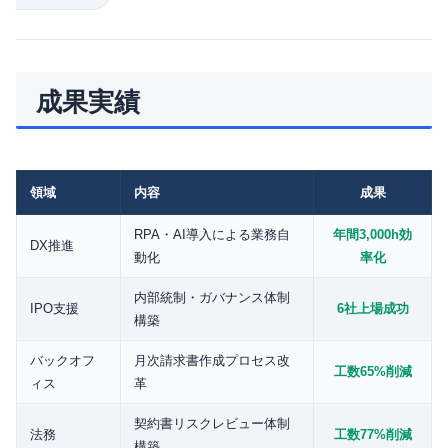
成果実績
領域
内容
成果
RPA・AI導入による業務自
年間3,000h効
DX推進
動化
率化
内部統制・ガバナンス体制
IPO支援
6社上場成功
構築
バックオフ
月次請求書作成プロセス改
工数65%削減
ィス
革
契約書リスクレビュー体制
法務
工数77%削減
構築