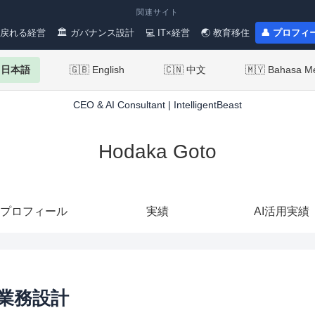
関連サイト
 戻れる経営
🏛 ガバナンス設計
💻 IT×経営
🌏 教育移住
👤 プロフィ
 日本語
🇬🇧 English
🇨🇳 中文
🇲🇾 Bahasa M
CEO & AI Consultant | IntelligentBeast
Hodaka Goto
プロフィール
実績
AI活用実績
業務設計