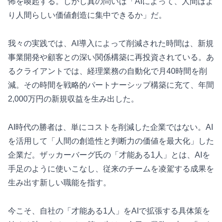
怖を喚起する。しかし真の問いは「AIによって、人間はよ
り人間らしい価値創造に集中できるか」だ。
我々の実践では、AI導入によって削減された時間は、新規
事業開発や顧客との深い関係構築に再投資されている。あ
るクライアントでは、経理業務の自動化で月40時間を削
減。その時間を戦略的パートナーシップ構築に充て、年間
2,000万円の新規収益を生み出した。
AI時代の勝者は、単にコストを削減した企業ではない。AI
を活用して「人間の創造性と判断力の価値を最大化」した
企業だ。ザッカーバーグ氏の「才能ある1人」とは、AIを
手足のように使いこなし、従来のチームを凌駕する成果を
生み出す新しい職能を指す。
今こそ、自社の「才能ある1人」をAIで拡張する具体策を