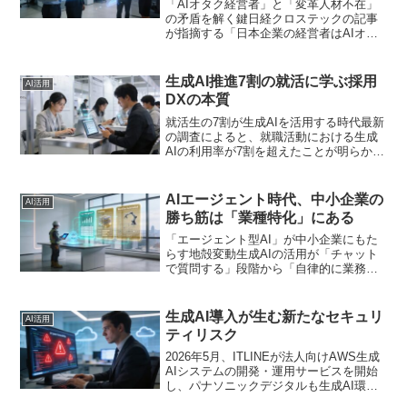
「AIオタク経営者」と「変革人材不在」
の矛盾を解く鍵日経クロステックの記事
が指摘する「日本企業の経営者はAIオタ
ク」と「我が社に変革人材がいない」と
いう矛盾。このジレンマは、多くの経営
者の実感ではないでしょうか。生成AIの
生成AI推進7割の就活に学ぶ採用
AI活用
可能性に熱狂する一...
DXの本質
就活生の7割が生成AIを活用する時代最新
の調査によると、就職活動における生成
AIの利用率が7割を超えたことが明らかに
なりました。特に「選考対策」での活用
が約半数を占め、エントリーシート作成
や面接練習にChatGPTなどのAIツールを
AIエージェント時代、中小企業の
AI活用
使う学生...
勝ち筋は「業種特化」にある
「エージェント型AI」が中小企業にもた
らす地殻変動生成AIの活用が「チャット
で質問する」段階から「自律的に業務を
遂行する」段階へと移行しています。
2025年12月時点で、国内の生成AI活用事
例は1,252件に達し、その中でも「エージ
生成AI導入が生む新たなセキュリ
AI活用
ェント型...
ティリスク
2026年5月、ITLINEが法人向けAWS生成
AIシステムの開発・運用サービスを開始
し、パナソニックデジタルも生成AI環境
の構築から実務定着までを支援するサー