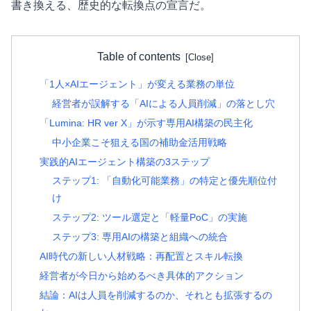
書き換える、歴史的な転換点の宣言だ。
Table of contents
「1人×AIエージェント」が変える業務の単位
経営者が誤解する「AIによる人員削減」の落とし穴
「Lumina: HR ver X」が示す専用AI構築の民主化
中小企業こそ狙える国の補助金活用戦略
実践的AIエージェント構築の3ステップ
ステップ1: 「自動化可能業務」の特定と優先順位付
け
ステップ2: ツール選定と「軽量PoC」の実施
ステップ3: 専用AIの構築と組織への統合
AI時代の新しい人材戦略：再配置とスキル転換
経営者が今日から始めるべき具体的アクション
結論：AIは人員を削減するのか、それとも拡張するの