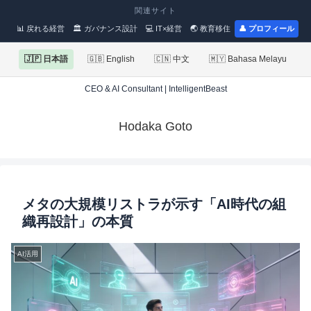
関連サイト
📊 戻れる経営
🏛 ガバナンス設計
💻 IT×経営
🌏 教育移住
👤 プロフィール
🇯🇵 日本語
🇬🇧 English
🇨🇳 中文
🇲🇾 Bahasa Melayu
CEO & AI Consultant | IntelligentBeast
Hodaka Goto
メタの大規模リストラが示す「AI時代の組
織再設計」の本質
AI活用