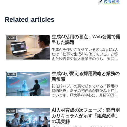
後藤穂高
Related articles
生成AI活用の盲点、Web公開で露
AI活用
呈した課題
生成AIを使いこなせているのは3人に2人
だけ「仕事で生成AIを使っている」と答
えた経営者や個人事業主のうち、実に
36.5％がWebページの公開・更新にAIを
活用できていない――。ペライチが実施
した中小・個人事業者のAI活用実態調査
生成AIが変える採用戦略と業務の
AI活用
から、意外...
新常識
初任給バブルの裏で起きている「採用の
質的転換」新卒の初任給が軒並み上昇し
ています。IT大手を中心に、月額30万円
を超える初任給を提示する企業が相次
ぎ、まさに「初任給バブル」と呼ぶべき
状況です。しかし、このニュースの本質
AI人材育成の次フェーズ：部門別
AI活用
は給与水準の高騰ではあ...
カリキュラムが示す「組織変革」
の現実解