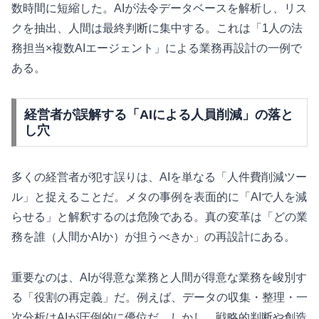
数時間に短縮した。AIが法令データベースを解析し、リス
クを抽出、人間は最終判断に集中する。これは「1人の法
務担当×複数AIエージェント」による業務再設計の一例で
ある。
経営者が誤解する「AIによる人員削減」の落と
し穴
多くの経営者が犯す誤りは、AIを単なる「人件費削減ツー
ル」と捉えることだ。メタの事例を表面的に「AIで人を減
らせる」と解釈するのは危険である。真の変革は「どの業
務を誰（人間かAIか）が担うべきか」の再設計にある。
重要なのは、AIが得意な業務と人間が得意な業務を峻別す
る「役割の再定義」だ。例えば、データの収集・整理・一
次分析はAIが圧倒的に優位だ。しかし、戦略的判断や創造