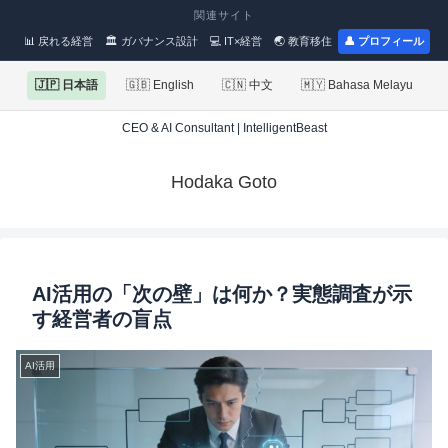
関連サイト
📊 戻れる経営
🏛 ガバナンス設計
💻 IT×経営
🌏 教育移住
👤 プロフィール
🇯🇵 日本語
🇬🇧 English
🇨🇳 中文
🇲🇾 Bahasa Melayu
CEO & AI Consultant | IntelligentBeast
Hodaka Goto
AI活用の「次の壁」は何か？実態調査が示
す経営者の盲点
AI活用