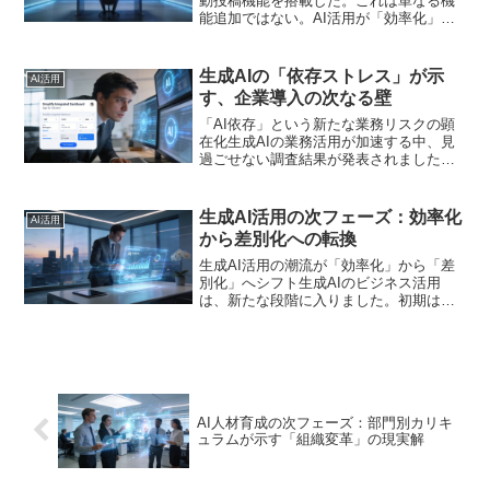
動投稿機能を搭載した。これは単なる機
能追加ではない。AI活用が「効率化」の
段階を超え、「完全自動化」という最終
フェーズに突入したことを示す明確なシ
グナルだ。経営者やCTOは、この動向か
生成AIの「依存ストレス」が示
AI活用
ら何を...
す、企業導入の次なる壁
「AI依存」という新たな業務リスクの顕
在化生成AIの業務活用が加速する中、見
過ごせない調査結果が発表されました。
星のまなびカフェの調査によると、生成
AIのヘビーユーザーのうち、実に3人に1
人がAIに「依存している」と感じている
生成AI活用の次フェーズ：効率化
AI活用
ことが判明しま...
から差別化への転換
生成AI活用の潮流が「効率化」から「差
別化」へシフト生成AIのビジネス活用
は、新たな段階に入りました。初期は文
章作成や情報整理といった「業務効率
化」が主な目的でした。しかし現在は、
自社のノウハウやデータをAIに学習さ
せ、競合他社には真似ので...
AI人材育成の次フェーズ：部門別カリキ
ュラムが示す「組織変革」の現実解