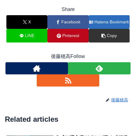
Share
X
Facebook
Hatena Bookmark
LINE
Pinterest
Copy
後藤穂高Follow
後藤穂高
Related articles