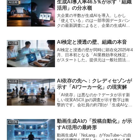
生成AI導入率46.5％が示す「組織
AI活用
活用」の分水嶺
大企業の半数が生成AIを導入、しかし
「使えている」のは一部帝国データバン
クの最新調査によると、企業の生成AI活
用率は大企業で46.5％に達しました。東
京商工リサーチの調査でも、大企業の約6
割が組織として生成AIを推進していると
AI検定と浸透の壁、組織の本音
AI活用
報告されていま...
AI検定と浸透の壁が同時に顕在化2025年4
月、日本初となる「AI業務効率化検定」
がスタートした。提供元は一般社団法人
日本AIスキル認定協会で、なんと無料で
受験できる。このニュースとほぼ同時期
に、生成AIの組織利用が8割に達した一方
で、3人...
AI依存の先へ：クレディセゾンが
AI活用
示す「AIワーカー化」の現実解
「AI依存」は悪なのか？データが示す新
しい現実ASCII.jpの調査が示す数字は衝
撃的です。会社員の約7割が「生成AIなし
では仕事ができない」と自覚していま
す。同時に、CEOの9割が「年内にAIエー
ジェントが成果を生む」と確信していま
動画生成AIの「投稿自動化」が示
AI活用
す。こ...
すAI活用の最終形
動画生成AI「NoLang」がYouTubeへの自