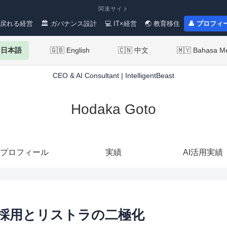
関連サイト
 戻れる経営
🏛 ガバナンス設計
💻 IT×経営
🌏 教育移住
👤 プロフィ
 日本語
🇬🇧 English
🇨🇳 中文
🇲🇾 Bahasa M
CEO & AI Consultant | IntelligentBeast
Hodaka Goto
プロフィール
実績
AI活用実績
：採用とリストラの二極化