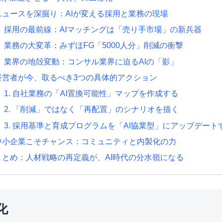
ニュースを深掘り：AIが変える採用と業務の現場
採用の最前線：AIマッチングは「売り手市場」の新兵器
業務の大変革：みずほFG「5000人分」削減の衝撃
業界の地殻変動：コンサル業界に迫るAIの「影」
経営者が今、取るべき3つの具体的アクション
1. 自社業務の「AI置換可能性」マップを作成する
2. 「削減」ではなく「再配置」のシナリオを描く
3. 採用基準と育成プログラムを「AI協業型」にアップデート
中小企業こそチャンス：コミュニティと内製化の力
まとめ：人材戦略の再定義が、AI時代の分水嶺になる
化