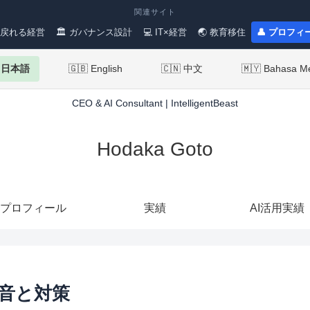
関連サイト
 戻れる経営
🏛 ガバナンス設計
💻 IT×経営
🌏 教育移住
👤 プロフィ
 日本語
🇬🇧 English
🇨🇳 中文
🇲🇾 Bahasa M
CEO & AI Consultant | IntelligentBeast
Hodaka Goto
プロフィール
実績
AI活用実績
本音と対策