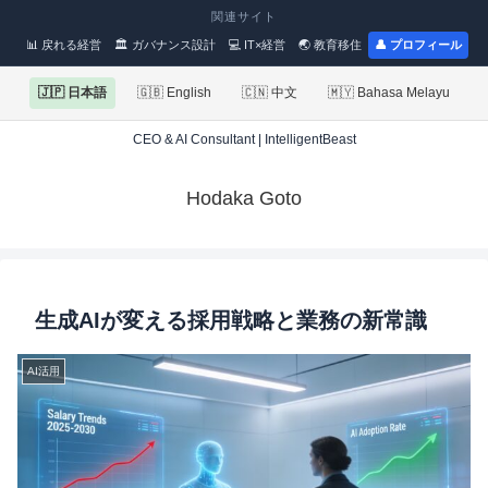
関連サイト
📊 戻れる経営
🏛 ガバナンス設計
💻 IT×経営
🌏 教育移住
👤 プロフィール
🇯🇵 日本語
🇬🇧 English
🇨🇳 中文
🇲🇾 Bahasa Melayu
CEO & AI Consultant | IntelligentBeast
Hodaka Goto
生成AIが変える採用戦略と業務の新常識
AI活用