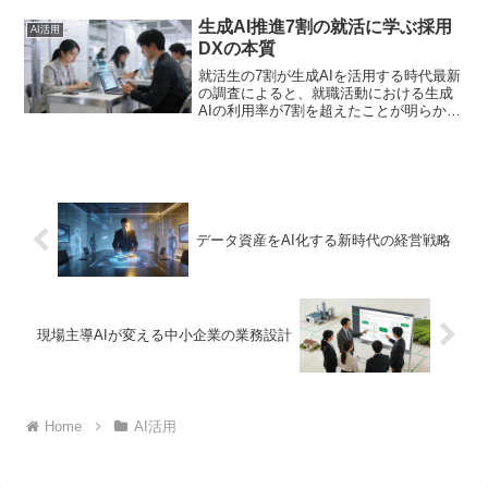
が、ここで経営者が問われるのは、単に
「補助金を取れるか」ではなく、「その
生成AI推進7割の就活に学ぶ採用
AI活用
資金で何を実現...
DXの本質
就活生の7割が生成AIを活用する時代最新
の調査によると、就職活動における生成
AIの利用率が7割を超えたことが明らかに
なりました。特に「選考対策」での活用
が約半数を占め、エントリーシート作成
や面接練習にChatGPTなどのAIツールを
使う学生...
データ資産をAI化する新時代の経営戦略
現場主導AIが変える中小企業の業務設計
Home
AI活用