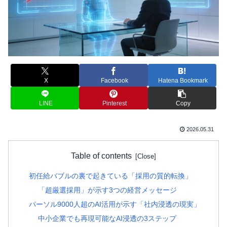
X
Facebook
Hatena Bookmark
LINE
Pinterest
Copy
2026.05.31
Table of contents
初任給バブルの裏で起きている「採用の質的転換」
「超厳選採用」が示す3つの経営メッセージ
パーソル9000人超のAI活用が示す「社内浸透の現実」
中小企業でも再現可能なAI浸透の3ステップ