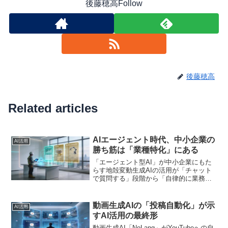
後藤穂高Follow
後藤穂高
Related articles
AIエージェント時代、中小企業の
AI活用
勝ち筋は「業種特化」にある
「エージェント型AI」が中小企業にもた
らす地殻変動生成AIの活用が「チャット
で質問する」段階から「自律的に業務を
遂行する」段階へと移行しています。
2025年12月時点で、国内の生成AI活用事
例は1,252件に達し、その中でも「エージ
動画生成AIの「投稿自動化」が示
AI活用
ェント型...
すAI活用の最終形
動画生成AI「NoLang」がYouTubeへの自