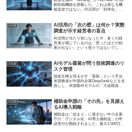
動投稿機能を搭載した。これは単なる機
能追加ではない。AI活用が「効率化」の
段階を超え、「完全自動化」という最終
フェーズに突入したことを示す明確なシ
グナルだ。経営者やCTOは、この動向か
AI活用の「次の壁」は何か？実態
AI活用
ら何を...
調査が示す経営者の盲点
AI活用が当たり前になった今、多くの経
営者が感じているのは「思ったほどの効
果が出ない」という焦りではないでしょ
うか。日経クロステックが発表した「AI
活用と業務アプリケーション開発に関す
る実態調査」は、この漠然とした不安を
AIモデル蒸留が問う技術調達のリ
AI活用
数値化し、その核心を...
スク管理
技術主権を揺るがす「蒸留」という手法
米国務省が中国AI企業DeepSeekなどを名
指しし、米国製AIモデルの「大規模蒸
留」を問題視する声明を発表しました。
これは単なる国際政治の話題ではありま
せん。自社でAIを活用する経営者にとっ
補助金申請の「その先」を見据え
AI活用
て、技術の「...
るAI導入戦略
補助金は「始まり」に過ぎない中小企業
庁の「デジタル化・AI導入補助金」の申
請受付が開始されました。最大3,000万円
の補助率2分の1という魅力的な制度です