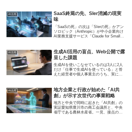
研修や業務改善におけるAI活用を一元的
に推進するという。この動きは、単なる
行政の効率化を超えた重要なシグナル
SaaS終焉の先、SIer消滅の現実
AI活用
だ。それは、AI活用...
味
「SaaSの死」の次は「SIerの死」かアン
ソロピック（Anthropic）が中小企業向け
AI業務支援サービス「Claude for Small
Business」を発表しました。15種類もの
AIエージェントが、顧客対応やデータ入
力、レポー...
生成AI活用の盲点、Web公開で露
AI活用
呈した課題
生成AIを使いこなせているのは3人に2人
だけ「仕事で生成AIを使っている」と答
えた経営者や個人事業主のうち、実に
36.5％がWebページの公開・更新にAIを
活用できていない――。ペライチが実施
した中小・個人事業者のAI活用実態調査
地方企業と行政が始めた「AI共
AI活用
から、意外...
創」が示す次世代の事業戦略
地方と中央で同時に起きた「AI共創」の
実証愛知県豊川市の商工会議所と、中央
省庁である農林水産省。一見、接点のな
い両者が、ほぼ同時期に「生成AI活用」
と「AIエージェントとの共創」に動き出
しました。これは単なる偶然ではありま
せん。生成AI活用...