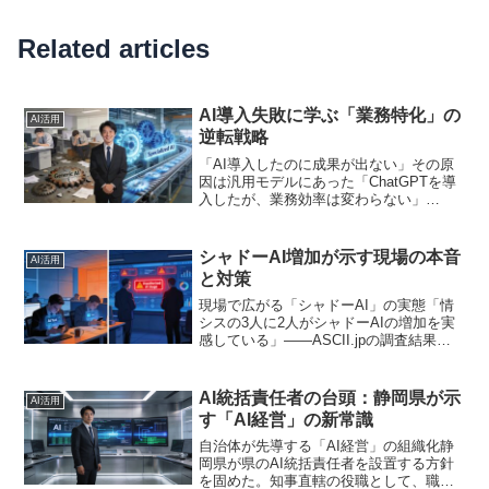
Related articles
AI導入失敗に学ぶ「業務特化」の
AI活用
逆転戦略
「AI導入したのに成果が出ない」その原
因は汎用モデルにあった「ChatGPTを導
入したが、業務効率は変わらない」
「POC（概念実証）で止まってしまい、
本番投入に至らない」。こうした声を、
経営者の方からよく聞くようになりまし
シャドーAI増加が示す現場の本音
AI活用
た。JBpress...
と対策
現場で広がる「シャドーAI」の実態「情
シスの3人に2人がシャドーAIの増加を実
感している」——ASCII.jpの調査結果が
示すこの数字は、もはや無視できない経
営課題です。従業員が許可なくChatGPT
や生成AIツールを使い始める「シャドー
AI統括責任者の台頭：静岡県が示
AI活用
A...
す「AI経営」の新常識
自治体が先導する「AI経営」の組織化静
岡県が県のAI統括責任者を設置する方針
を固めた。知事直轄の役職として、職員