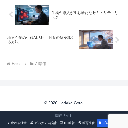
生成AI導入が生む新たなセキュリティリ
スク
地方企業の生成AI活用、16％の壁を越え
る方法
Home
AI活用
© 2026 Hodaka Goto.
関連サイト
📊 戻れる経営
🏛 ガバナンス設計
💻 IT×経営
🌏 教育移住
👤 プロフィール