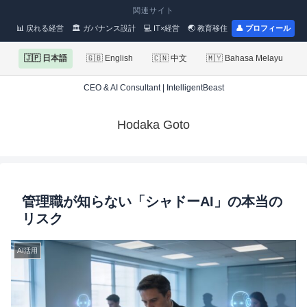
関連サイト
📊 戻れる経営
🏛 ガバナンス設計
💻 IT×経営
🌏 教育移住
👤 プロフィール
🇯🇵 日本語
🇬🇧 English
🇨🇳 中文
🇲🇾 Bahasa Melayu
CEO & AI Consultant | IntelligentBeast
Hodaka Goto
管理職が知らない「シャドーAI」の本当の
リスク
AI活用