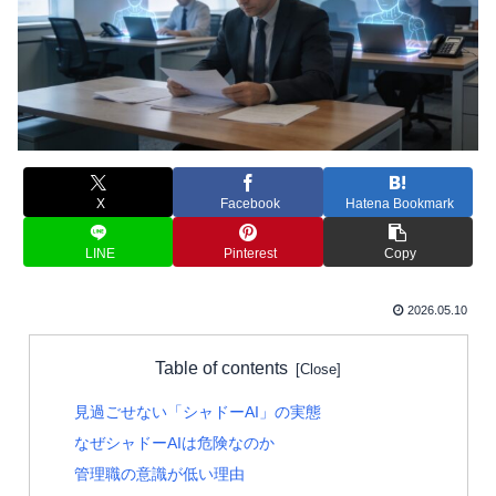
X
Facebook
Hatena Bookmark
LINE
Pinterest
Copy
2026.05.10
Table of contents
見過ごせない「シャドーAI」の実態
なぜシャドーAIは危険なのか
管理職の意識が低い理由