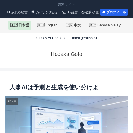
関連サイト
📊 戻れる経営
🏛 ガバナンス設計
💻 IT×経営
🌏 教育移住
👤 プロフィール
🇯🇵 日本語
🇬🇧 English
🇨🇳 中文
🇲🇾 Bahasa Melayu
CEO & AI Consultant | IntelligentBeast
Hodaka Goto
人事AIは予測と生成を使い分けよ
AI活用