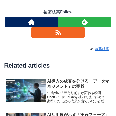
後藤穂高Follow
後藤穂高
Related articles
AI導入の成否を分ける「データマ
AI活用
ネジメント」の実践
生成AIの「当たり前」が変わる瞬間
ChatGPTやClaudeを社内で使い始めて、
期待したほどの成果が出ていないと感じ
る経営者の方はいませんか。問い合わせ
対応の自動化を試みても精度が低く、結
局は人間がチェックする二度手間に。社
AI活用展が示す「実践フェーズ」
AI活用