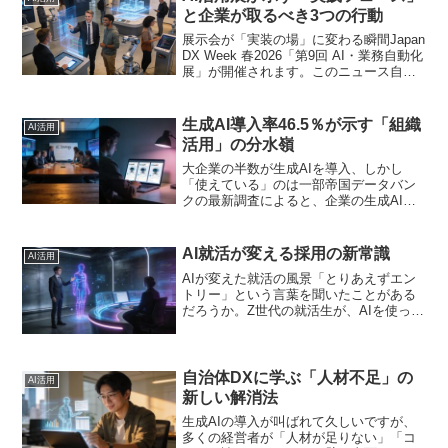
内文書の要約を...
と企業が取るべき3つの行動
展示会が「実装の場」に変わる瞬間Japan
DX Week 春2026「第9回 AI・業務自動化
展」が開催されます。このニュース自体
は展示会の告知に過ぎません。しかし、
回数を重ねた展示会の進化は、市場の成
熟度を映す鏡です。第1回が「AIとは...
生成AI導入率46.5％が示す「組織
AI活用
活用」の分水嶺
大企業の半数が生成AIを導入、しかし
「使えている」のは一部帝国データバン
クの最新調査によると、企業の生成AI活
用率は大企業で46.5％に達しました。東
京商工リサーチの調査でも、大企業の約6
割が組織として生成AIを推進していると
AI就活が変える採用の新常識
AI活用
報告されていま...
AIが変えた就活の風景「とりあえずエン
トリー」という言葉を聞いたことがある
だろうか。Z世代の就活生が、AIを使って
大量の企業に応募する現象が広がってい
る。最新の報道によれば、AIの普及でZ世
代の就活が激変し、学生と企業の間で新
たな「情報戦」...
自治体DXに学ぶ「人材不足」の
AI活用
新しい解消法
生成AIの導入が叫ばれて久しいですが、
多くの経営者が「人材が足りない」「コ