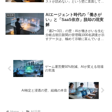
ストが読めない」という壁に直面してい
ます。先日、キーマンズネットが発表し
たインフラ実態調査でも、生成AI導入の
最大の障壁は「人材とコスト」であると
AIエージェント時代の「働きが
AI活用
明らかになりました。...
い」と「SaaS依存」脱却の現実
解
「週2〜3日」の壁：AIが働きがいを生む
分岐点朝日新聞の管理職1000名調査が示
すデータは、極めて示唆に富んでいま
す。生成AIの活用頻度が「週2〜3日以
上」になると、働きがいが高まると感じ
る管理職が急増するというのです。この
「週2〜3日」と...
ゲーム運営費50%削減、AIが変える現場
の常識
AI検定と浸透の壁、組織の本音
Home
AI活用