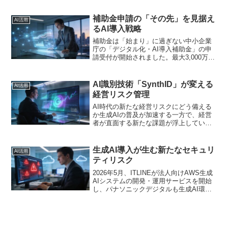
面接を導入した理由は何でしょうか。多
くの経営者が想像する「面接業務の効率
補助金申請の「その先」を見据え
AI活用
化」や「コスト削減...
るAI導入戦略
補助金は「始まり」に過ぎない中小企業
庁の「デジタル化・AI導入補助金」の申
請受付が開始されました。最大3,000万円
の補助率2分の1という魅力的な制度です
が、ここで経営者が問われるのは、単に
「補助金を取れるか」ではなく、「その
AI識別技術「SynthID」が変える
AI活用
資金で何を実現...
経営リスク管理
AI時代の新たな経営リスクにどう備える
か生成AIの普及が加速する一方で、経営
者が直面する新たな課題が浮上していま
す。それが「AIが生成したコンテンツの
識別」です。最近、韓国の大手IT企業カ
カオが、Googleが開発したAI生成物識別
生成AI導入が生む新たなセキュリ
AI活用
技術「S...
ティリスク
2026年5月、ITLINEが法人向けAWS生成
AIシステムの開発・運用サービスを開始
し、パナソニックデジタルも生成AI環境
の構築から実務定着までを支援するサー
ビスを発表しました。大手企業による生
成AI導入支援が相次ぐ一方で、ライブド
アニュ...