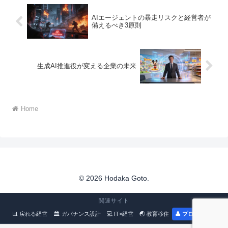
AIエージェントの暴走リスクと経営者が
備えるべき3原則
生成AI推進役が変える企業の未来
Home
© 2026 Hodaka Goto.
関連サイト
📊 戻れる経営
🏛 ガバナンス設計
💻 IT×経営
🌏 教育移住
👤 プロフィール