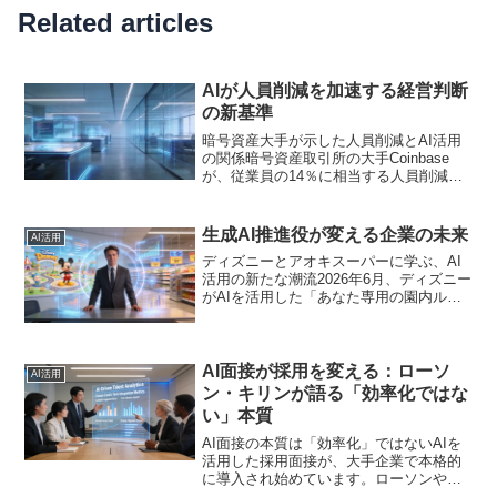
Related articles
AIが人員削減を加速する経営判断
の新基準
暗号資産大手が示した人員削減とAI活用
の関係暗号資産取引所の大手Coinbase
が、従業員の14％に相当する人員削減を
発表しました。市況低迷を主因としつつ
も、同社は「AI活用による業務効率化」
を削減の背景として明示しています。こ
生成AI推進役が変える企業の未来
AI活用
のニュースは...
ディズニーとアオキスーパーに学ぶ、AI
活用の新たな潮流2026年6月、ディズニー
がAIを活用した「あなた専用の園内ルー
ト提案」を本格化するニュースが話題に
なりました。同時期に、アオキスーパー
が『AI推進リーダー育成プログラム』を
通じて生成A...
AI面接が採用を変える：ローソ
AI活用
ン・キリンが語る「効率化ではな
い」本質
AI面接の本質は「効率化」ではないAIを
活用した採用面接が、大手企業で本格的
に導入され始めています。ローソンやキ
リンといった日本を代表する企業が、AI