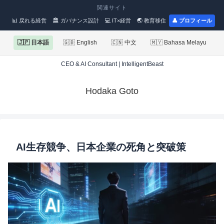
関連サイト
📊 戻れる経営
🏛 ガバナンス設計
💻 IT×経営
🌏 教育移住
👤 プロフィール
🇯🇵 日本語
🇬🇧 English
🇨🇳 中文
🇲🇾 Bahasa Melayu
CEO & AI Consultant | IntelligentBeast
Hodaka Goto
AI生存競争、日本企業の死角と突破策