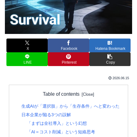
X
Facebook
Hatena Bookmark
LINE
Pinterest
Copy
2026.06.15
Table of contents
生成AIが「選択肢」から「生存条件」へと変わった
日本企業が陥る3つの誤解
「まずは全社導入」という幻想
「AI＝コスト削減」という短絡思考