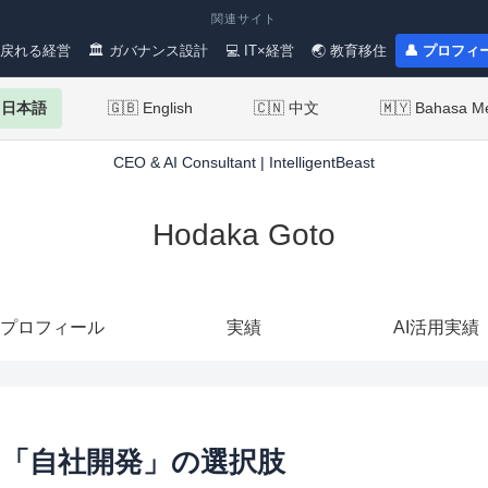
関連サイト
 戻れる経営
🏛 ガバナンス設計
💻 IT×経営
🌏 教育移住
👤 プロフィ
 日本語
🇬🇧 English
🇨🇳 中文
🇲🇾 Bahasa M
CEO & AI Consultant | IntelligentBeast
Hodaka Goto
プロフィール
実績
AI活用実績
る「自社開発」の選択肢