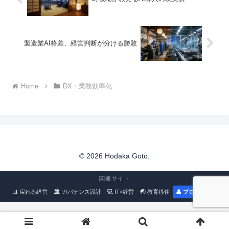
製造業AI格差、経営判断が分ける勝敗
Home
DX・業務効率化
© 2026 Hodaka Goto.
関連サイト
📊 戻れる経営
🏛 ガバナンス設計
💻 IT×経営
🌏 教育移住
👤 プロフィール
🇯🇵 日本語
🇬🇧 English
🇨🇳 中文
🇲🇾 Bahasa Melayu