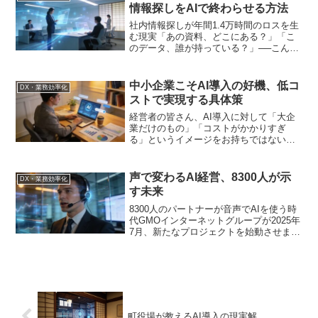
情報探しをAIで終わらせる方法
社内情報探しが年間1.4万時間のロスを生
む現実「あの資料、どこにある？」「こ
のデータ、誰が持っている？」──こんな
やり取りが、あなたの会社でも日常的に
行われていないだろうか。日経クロステ
ックActiveの報道によると、ある企業で
中小企業こそAI導入の好機、低コ
DX・業務効率化
は生成AIを...
ストで実現する具体策
経営者の皆さん、AI導入に対して「大企
業だけのもの」「コストがかかりすぎ
る」というイメージをお持ちではないだ
ろうか。しかし、ここにきて状況が大き
く変わっている。Anthropicが「Claude
for Small Business」を発表...
声で変わるAI経営、8300人が示
DX・業務効率化
す未来
8300人のパートナーが音声でAIを使う時
代GMOインターネットグループが2025年
7月、新たなプロジェクトを始動させまし
た。「プロジェクト・ウィスパー for AI
byGMO」と名付けられたこの取り組み
は、グループ全体のパートナー約83...
町役場が教えるAI導入の現実解