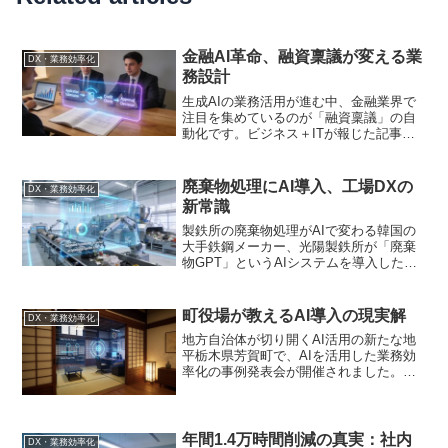
金融AI革命、融資稟議が変える業
DX・業務効率化
務設計
生成AIの業務活用が進む中、金融業界で
注目を集めているのが「融資稟議」の自
動化です。ビジネス＋ITが報じた記事で
は、実際の稟議書を用いたBefore/Afterが
詳細に解説され、生成AIがどのように業
務を置き換えられるかが具体的に示され
廃棄物処理にAI導入、工場DXの
DX・業務効率化
まし...
新常識
製鉄所の廃棄物処理がAIで変わる韓国の
大手鉄鋼メーカー、光陽製鉄所が「廃棄
物GPT」というAIシステムを導入したニ
ュースが話題です。製鉄所内で発生する
廃棄物の処理業務を効率化するため、人
工知能を基盤とした統合案内システムを
町役場が教えるAI導入の現実解
DX・業務効率化
構築したとのこと。...
地方自治体が切り開くAI活用の新たな地
平栃木県芳賀町で、AIを活用した業務効
率化の事例発表会が開催されました。一
見、地方の小さな町の取り組みに思える
かもしれません。しかし、このニュース
は、予算も人材も限られた組織が、いか
にしてAIを実戦投入...
年間1.4万時間削減の真実：社内
DX・業務効率化