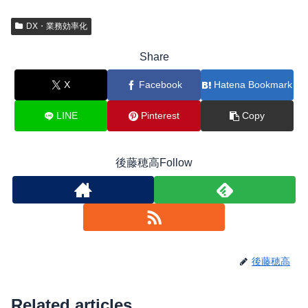
DX・業務効率化
Share
X
Facebook
Hatena Bookmark
LINE
Pinterest
Copy
後藤穂高Follow
後藤穂高
Related articles