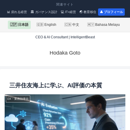
関連サイト
📊 戻れる経営
🏛 ガバナンス設計
💻 IT×経営
🌏 教育移住
👤 プロフィール
🇯🇵 日本語
🇬🇧 English
🇨🇳 中文
🇲🇾 Bahasa Melayu
CEO & AI Consultant | IntelligentBeast
Hodaka Goto
三井住友海上に学ぶ、AI評価の本質
DX・業務効率化