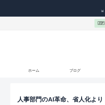

🇯
ホーム
ブログ
人事部門のAI革命、省人化よ