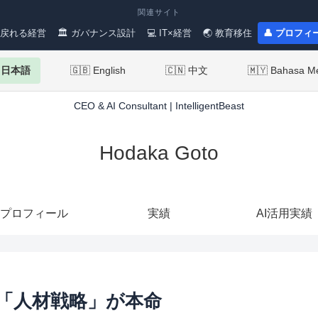
関連サイト
 戻れる経営
🏛 ガバナンス設計
💻 IT×経営
🌏 教育移住
👤 プロフィ
 日本語
🇬🇧 English
🇨🇳 中文
🇲🇾 Bahasa M
CEO & AI Consultant | IntelligentBeast
Hodaka Goto
プロフィール
実績
AI活用実績
り「人材戦略」が本命