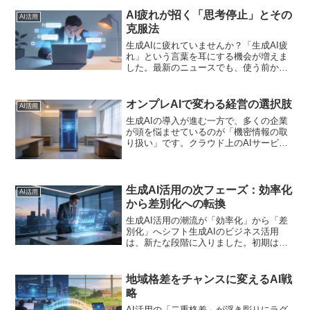
AI疲れが招く「思考停止」とその
AI活用
克服法
生成AIに疲れていませんか？「生成AI疲
れ」という言葉を耳にする機会が増えま
した。最新のニュースでも、使う前から
疲れてしまい、活用方法が分からず思考
停止に陥る経営者や管理職が増えている
と報じられています。この現象は決して
オンプレAIで変わる経営の選択肢
AI活用
珍しいものではありま...
生成AIの導入が進む一方で、多くの企業
が頭を悩ませているのが「機密情報の取
り扱い」です。クラウド上のAIサービス
に顧客データや社内の重要情報を入力す
ることに、ためらいを感じる経営者は少
なくありません。そんな中、SB C&Sが
オンプレミス型の...
生成AI活用の次フェーズ：効率化
AI活用
から差別化への転換
生成AI活用の潮流が「効率化」から「差
別化」へシフト生成AIのビジネス活用
は、新たな段階に入りました。初期は文
章作成や情報整理といった「業務効率
化」が主な目的でした。しかし現在は、
自社のノウハウやデータをAIに学習さ
地域格差をチャンスに変えるAI戦
せ、競合他社には真似ので...
略
AI活用の「二重格差」が浮き彫りにラグ