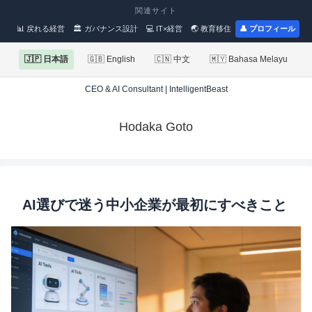
関連サイト
📊 戻れる経営
🏛 ガバナンス設計
💻 IT×経営
🌏 教育移住
👤 プロフィール
🇯🇵 日本語
🇬🇧 English
🇨🇳 中文
🇲🇾 Bahasa Melayu
CEO & AI Consultant | IntelligentBeast
Hodaka Goto
AI選びで迷う中小企業が最初にすべきこと