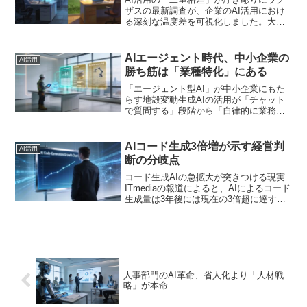
ザスの最新調査が、企業のAI活用におけ
る深刻な温度差を可視化しました。大企
業と中小企業、都市部と地域という二つ
の軸で、AI導入の進捗に明確な差が生ま
れているのです。このニュースを単なる
AIエージェント時代、中小企業の
AI活用
「格差の報告」で終...
勝ち筋は「業種特化」にある
「エージェント型AI」が中小企業にもた
らす地殻変動生成AIの活用が「チャット
で質問する」段階から「自律的に業務を
遂行する」段階へと移行しています。
2025年12月時点で、国内の生成AI活用事
例は1,252件に達し、その中でも「エージ
AIコード生成3倍増が示す経営判
AI活用
ェント型...
断の分岐点
コード生成AIの急拡大が突きつける現実
ITmediaの報道によると、AIによるコード
生成量は3年後には現在の3倍超に達する
と予測されています。この数字だけを見
れば、開発現場の生産性が飛躍的に向上
する夢の未来のように映ります。しか
し、同時に「...
人事部門のAI革命、省人化より「人材戦
略」が本命