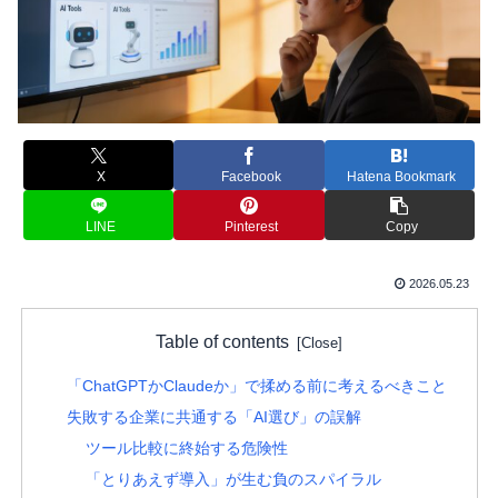
X
Facebook
Hatena Bookmark
LINE
Pinterest
Copy
2026.05.23
Table of contents
「ChatGPTかClaudeか」で揉める前に考えるべきこと
失敗する企業に共通する「AI選び」の誤解
ツール比較に終始する危険性
「とりあえず導入」が生む負のスパイラル