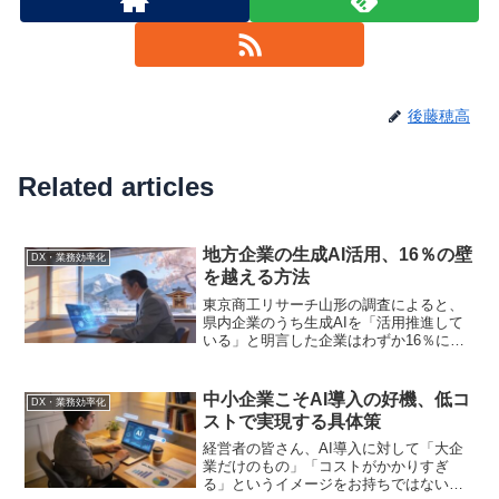
後藤穂高
Related articles
地方企業の生成AI活用、16％の壁
DX・業務効率化
を越える方法
東京商工リサーチ山形の調査によると、
県内企業のうち生成AIを「活用推進して
いる」と明言した企業はわずか16％にと
どまった。この数字は、決して山形だけ
の話ではない。地方に本社を置く企業の
多くが、生成AIの導入に二の足を踏んで
中小企業こそAI導入の好機、低コ
DX・業務効率化
いる現実を映し出し...
ストで実現する具体策
経営者の皆さん、AI導入に対して「大企
業だけのもの」「コストがかかりすぎ
る」というイメージをお持ちではないだ