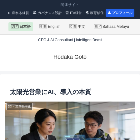
関連サイト
📊 戻れる経営
🏛 ガバナンス設計
💻 IT×経営
🌏 教育移住
👤 プロフィール
🇯🇵 日本語
🇬🇧 English
🇨🇳 中文
🇲🇾 Bahasa Melayu
CEO & AI Consultant | IntelligentBeast
Hodaka Goto
太陽光営業にAI、導入の本質
DX・業務効率化