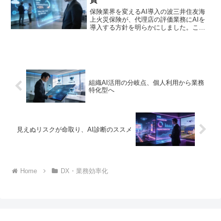
保険業界を変えるAI導入の波三井住友海
上火災保険が、代理店の評価業務にAIを
導入する方針を明らかにしました。これ
まで担当者が手作業で行っていた代理店
の業績評価やリスク分析を、AIが自動
化・高度化するというものです。一見す
ると単なる業務効率化...
組織AI活用の分岐点、個人利用から業務
特化型へ
見えぬリスクが命取り、AI診断のススメ
Home
DX・業務効率化