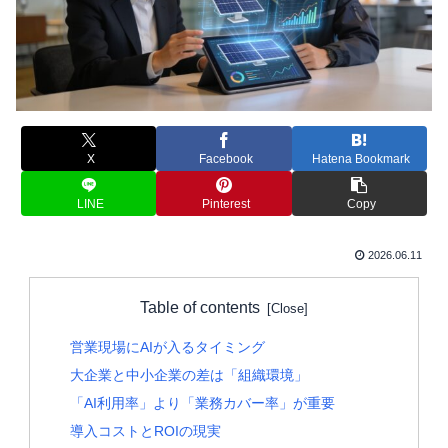
X
Facebook
Hatena Bookmark
LINE
Pinterest
Copy
2026.06.11
Table of contents
営業現場にAIが入るタイミング
大企業と中小企業の差は「組織環境」
「AI利用率」より「業務カバー率」が重要
導入コストとROIの現実