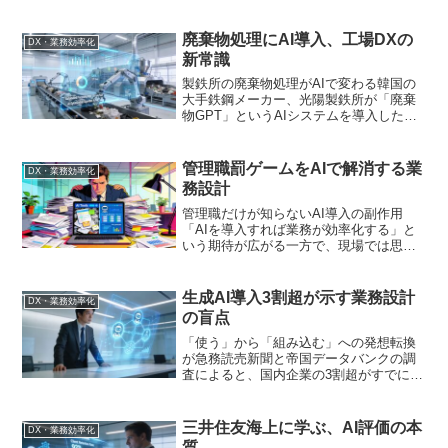
ろうか。しかし、ここにきて状況が大き
く変わっている。Anthropicが「Claude
for Small Business」を発表...
廃棄物処理にAI導入、工場DXの
DX・業務効率化
新常識
製鉄所の廃棄物処理がAIで変わる韓国の
大手鉄鋼メーカー、光陽製鉄所が「廃棄
物GPT」というAIシステムを導入したニ
ュースが話題です。製鉄所内で発生する
廃棄物の処理業務を効率化するため、人
工知能を基盤とした統合案内システムを
管理職罰ゲームをAIで解消する業
DX・業務効率化
構築したとのこと。...
務設計
管理職だけが知らないAI導入の副作用
「AIを導入すれば業務が効率化する」と
いう期待が広がる一方で、現場では思わ
ぬ副作用が発生しています。特に管理職
層にのしかかる負担の増大です。日経ビ
ジネス電子版の記事「AI活用は『管理職
生成AI導入3割超が示す業務設計
DX・業務効率化
罰ゲーム』解消から」...
の盲点
「使う」から「組み込む」への発想転換
が急務読売新聞と帝国データバンクの調
査によると、国内企業の3割超がすでに業
務で生成AIを利用している。文章作成や
情報収集が主な用途だという。この数字
だけを見れば、日本企業のDXは着実に進
三井住友海上に学ぶ、AI評価の本
DX・業務効率化
んでいるように映る...
質