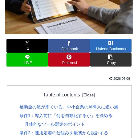
X
Facebook
Hatena Bookmark
LINE
Pinterest
Copy
2026.06.06
Table of contents
補助金の波が来ている。中小企業のAI導入に追い風
条件1：導入前に「何を自動化するか」を決める
具体的なツール選定のポイント
条件2：運用定着の仕組みを最初から設計する