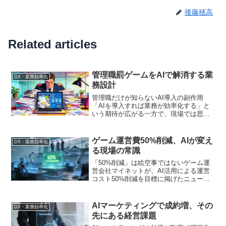
後藤穂高
Related articles
管理職罰ゲームをAIで解消する業
DX・業務効率化
務設計
管理職だけが知らないAI導入の副作用
「AIを導入すれば業務が効率化する」と
いう期待が広がる一方で、現場では思わ
ぬ副作用が発生しています。特に管理職
層にのしかかる負担の増大です。日経ビ
ジネス電子版の記事「AI活用は『管理職
ゲーム運営費50%削減、AIが変え
DX・業務効率化
罰ゲーム』解消から」...
る現場の常識
「50%削減」は絵空事ではないゲーム運
営会社マイネットが、AI活用による運営
コスト50%削減を目標に掲げたニュース
は、多くの経営者に衝撃を与えた。同時
期に、オープンとJRCエンジニアリング
が製造現場向けAIソリューションで協業
AIマーケティングで成約増、その
DX・業務効率化
開始。AIが「...
先にある経営課題