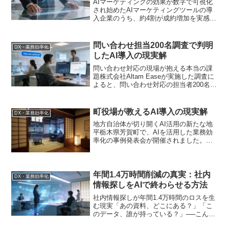
AIマーケティングの効果が数字で可視化
され始めたAIマーケティングツールの導
入企業のうち、約4割が成約増加を実感し
ているという調査結果が発表されまし
た。Web業務の効率化が進む中、マーケ
ティング領域でのAI活用は着実に成果を
問い合わせ担当200名調査で判明
DX・業務効率化
上げ始めています...
したAI導入の現実解
問い合わせ対応の現場が抱える本当の課
題株式会社Altam Easeが実施した調査に
よると、問い合わせ対応の担当者200名の
うち、実に多くの現場が「AIに任せたい
業務」を明確に認識していることが明ら
かになりました。この調査結果は、単な
町役場が教えるAI導入の現実解
DX・業務効率化
る「AI...
地方自治体が切り開くAI活用の新たな地
平栃木県芳賀町で、AIを活用した業務効
率化の事例発表会が開催されました。一
見、地方の小さな町の取り組みに思える
かもしれません。しかし、このニュース
は、予算も人材も限られた組織が、いか
にしてAIを実戦投入...
年間1.4万時間削減の真実：社内
DX・業務効率化
情報探しをAIで終わらせる方法
社内情報探しが年間1.4万時間のロスを生
む現実「あの資料、どこにある？」「こ
のデータ、誰が持っている？」──こんな
やり取りが、あなたの会社でも日常的に