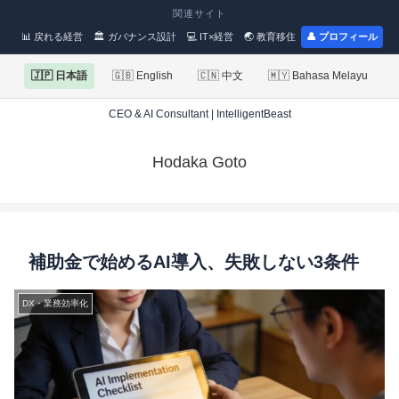
関連サイト
📊 戻れる経営
🏛 ガバナンス設計
💻 IT×経営
🌏 教育移住
👤 プロフィール
🇯🇵 日本語
🇬🇧 English
🇨🇳 中文
🇲🇾 Bahasa Melayu
CEO & AI Consultant | IntelligentBeast
Hodaka Goto
補助金で始めるAI導入、失敗しない3条件
DX・業務効率化