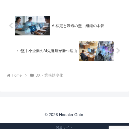
行われていないだろうか。日経クロステ
ックActiveの報道によると、ある企業で
は生成AIを...
AI検定と浸透の壁、組織の本音
中堅中小企業のAI先進層が勝つ理由
Home
DX・業務効率化
© 2026 Hodaka Goto.
関連サイト