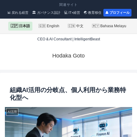
関連サイト
📊 戻れる経営
🏛 ガバナンス設計
💻 IT×経営
🌏 教育移住
👤 プロフィール
🇯🇵 日本語
🇬🇧 English
🇨🇳 中文
🇲🇾 Bahasa Melayu
CEO & AI Consultant | IntelligentBeast
Hodaka Goto
組織AI活用の分岐点、個人利用から業務特
化型へ
AI活用