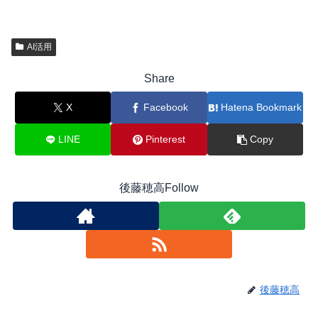
AI活用
Share
X
Facebook
Hatena Bookmark
LINE
Pinterest
Copy
後藤穂高Follow
後藤穂高