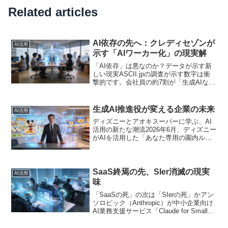
Related articles
AI依存の先へ：クレディセゾンが
AI活用
示す「AIワーカー化」の現実解
「AI依存」は悪なのか？データが示す新
しい現実ASCII.jpの調査が示す数字は衝
撃的です。会社員の約7割が「生成AIなし
では仕事ができない」と自覚していま
す。同時に、CEOの9割が「年内にAIエー
ジェントが成果を生む」と確信していま
生成AI推進役が変える企業の未来
AI活用
す。こ...
ディズニーとアオキスーパーに学ぶ、AI
活用の新たな潮流2026年6月、ディズニー
がAIを活用した「あなた専用の園内ルー
ト提案」を本格化するニュースが話題に
なりました。同時期に、アオキスーパー
が『AI推進リーダー育成プログラム』を
通じて生成A...
SaaS終焉の先、SIer消滅の現実
AI活用
味
「SaaSの死」の次は「SIerの死」かアン
ソロピック（Anthropic）が中小企業向け
AI業務支援サービス「Claude for Small
Business」を発表しました。15種類もの
AIエージェントが、顧客対応やデータ入