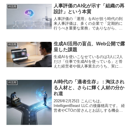
力、レポー...
人事評価のAI化が示す「組織の再
AI活用
設計」という本質
人事評価の「運用」をAIが担う時代の到
来人事評価は、多くの企業で「定期的に
行うべき重要な業務」でありながら、運
用が形骸化し、属人化しやすい領域で
す。評価基準のブレ、評価者の負担、フ
ィードバックの質のばらつき――これら
生成AI活用の盲点、Web公開で露
AI活用
の課題は、長らく手つかず...
呈した課題
生成AIを使いこなせているのは3人に2人
だけ「仕事で生成AIを使っている」と答
えた経営者や個人事業主のうち、実に
36.5％がWebページの公開・更新にAIを
活用できていない――。ペライチが実施
した中小・個人事業者のAI活用実態調査
AI時代の「適者生存」：淘汰され
AI活用
から、意外...
る人材と、さらに輝く人材の分か
れ道
2026年2月25日 こんにちは。
IntelligentBeast LLC.の後藤穂高です。 経
営者やCTOの皆さんとお話しする機会が
増えました。そこで感じることがありま
す。AIの話題になると、二つの反応に分
かれるのです。一つは「うちの会社...