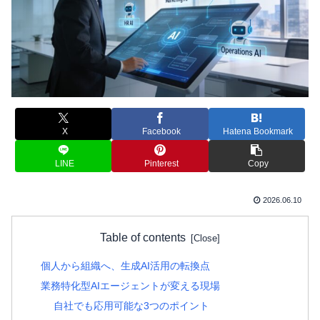
X
Facebook
Hatena Bookmark
LINE
Pinterest
Copy
2026.06.10
Table of contents
個人から組織へ、生成AI活用の転換点
業務特化型AIエージェントが変える現場
自社でも応用可能な3つのポイント