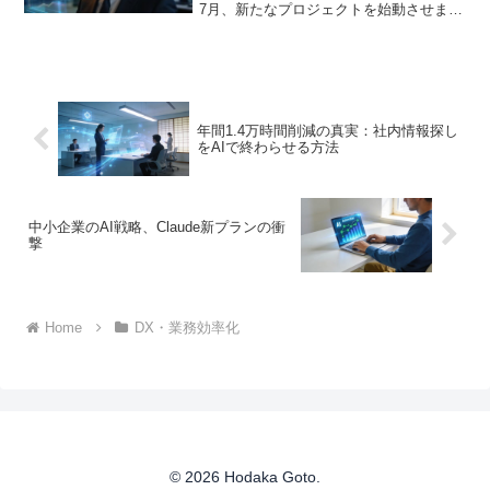
7月、新たなプロジェクトを始動させまし
た。「プロジェクト・ウィスパー for AI
byGMO」と名付けられたこの取り組み
は、グループ全体のパートナー約83...
年間1.4万時間削減の真実：社内情報探し
をAIで終わらせる方法
中小企業のAI戦略、Claude新プランの衝
撃
Home
DX・業務効率化
© 2026 Hodaka Goto.