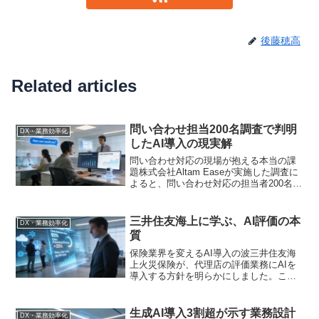
後藤穂高
Related articles
問い合わせ担当200名調査で判明
DX・業務効率化
したAI導入の現実解
問い合わせ対応の現場が抱える本当の課
題株式会社Altam Easeが実施した調査に
よると、問い合わせ対応の担当者200名の
うち、実に多くの現場が「AIに任せたい
業務」を明確に認識していることが明ら
かになりました。この調査結果は、単な
三井住友海上に学ぶ、AI評価の本
DX・業務効率化
る「AI...
質
保険業界を変えるAI導入の波三井住友海
上火災保険が、代理店の評価業務にAIを
導入する方針を明らかにしました。これ
まで担当者が手作業で行っていた代理店
の業績評価やリスク分析を、AIが自動
化・高度化するというものです。一見す
生成AI導入3割超が示す業務設計
DX・業務効率化