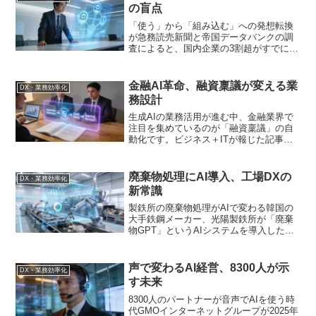
ると単なる業務効率化...
の盲点
「使う」から「組み込む」への発想転換
が急務読売新聞と帝国データバンクの調
査によると、国内企業の3割超がすでに業
務で生成AIを利用している。文章作成や
情報収集が主な用途だという。この数字
だけを見れば、日本企業のDXは着実に進
金融AI革命、融資稟議が変える業
DX・業務効率化
んでいるように映る...
務設計
生成AIの業務活用が進む中、金融業界で
注目を集めているのが「融資稟議」の自
動化です。ビジネス＋ITが報じた記事で
は、実際の稟議書を用いたBefore/Afterが
詳細に解説され、生成AIがどのように業
務を置き換えられるかが具体的に示され
廃棄物処理にAI導入、工場DXの
DX・業務効率化
まし...
新常識
製鉄所の廃棄物処理がAIで変わる韓国の
大手鉄鋼メーカー、光陽製鉄所が「廃棄
物GPT」というAIシステムを導入したニ
ュースが話題です。製鉄所内で発生する
廃棄物の処理業務を効率化するため、人
工知能を基盤とした統合案内システムを
声で変わるAI経営、8300人が示
DX・業務効率化
構築したとのこと。...
す未来
8300人のパートナーが音声でAIを使う時
代GMOインターネットグループが2025年