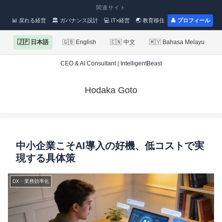
関連サイト
📊 戻れる経営
🏛 ガバナンス設計
💻 IT×経営
🌏 教育移住
👤 プロフィール
🇯🇵 日本語
🇬🇧 English
🇨🇳 中文
🇲🇾 Bahasa Melayu
CEO & AI Consultant | IntelligentBeast
Hodaka Goto
中小企業こそAI導入の好機、低コストで実
現する具体策
DX・業務効率化