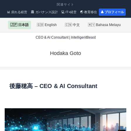
関連サイト
📊 戻れる経営
🏛 ガバナンス設計
💻 IT×経営
🌏 教育移住
👤 プロフィール
🇯🇵 日本語
🇬🇧 English
🇨🇳 中文
🇲🇾 Bahasa Melayu
CEO & AI Consultant | IntelligentBeast
Hodaka Goto
後藤穂高 – CEO & AI Consultant