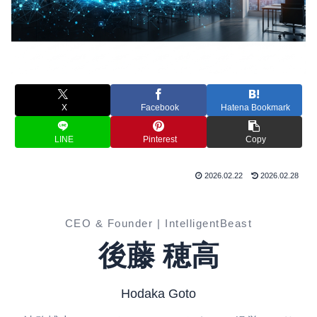
X
Facebook
Hatena Bookmark
LINE
Pinterest
Copy
2026.02.22
2026.02.28
CEO & Founder | IntelligentBeast
後藤 穂高
Hodaka Goto