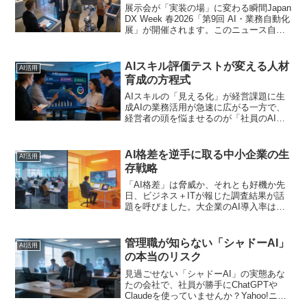
展示会が「実装の場」に変わる瞬間Japan
DX Week 春2026「第9回 AI・業務自動化
展」が開催されます。このニュース自体
は展示会の告知に過ぎません。しかし、
回数を重ねた展示会の進化は、市場の成
熟度を映す鏡です。第1回が「AIとは...
AIスキル評価テストが変える人材
AI活用
育成の方程式
AIスキルの「見える化」が経営課題に生
成AIの業務活用が急速に広がる一方で、
経営者の頭を悩ませるのが「社員のAIス
キルをどう評価し、どう育成するか」と
いう問題です。先日、生成AIの実務活用
レベルを評価する「生成AI活用テスト」
AI格差を逆手に取る中小企業の生
AI活用
の提供が開始さ...
存戦略
「AI格差」は脅威か、それとも好機か先
日、ビジネス＋ITが報じた調査結果が話
題を呼びました。大企業のAI導入率は
64.7％に達する一方、中小企業は23.7％
にとどまっています。この数字だけ見る
と、「中小企業はAI革命に乗り遅れてい
管理職が知らない「シャドーAI」
AI活用
る」と感じ...
の本当のリスク
見過ごせない「シャドーAI」の実態あな
たの会社で、社員が勝手にChatGPTや
Claudeを使っていませんか？Yahoo!ニュ
ースの調査によると、「シャドーAI」の