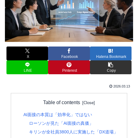
X
Facebook
Hatena Bookmark
LINE
Pinterest
Copy
2026.03.13
Table of contents
AI面接の本質は「効率化」ではない
ローソンが見た「AI面接の真価」
キリンが全社員3800人に実施した「DX道場」