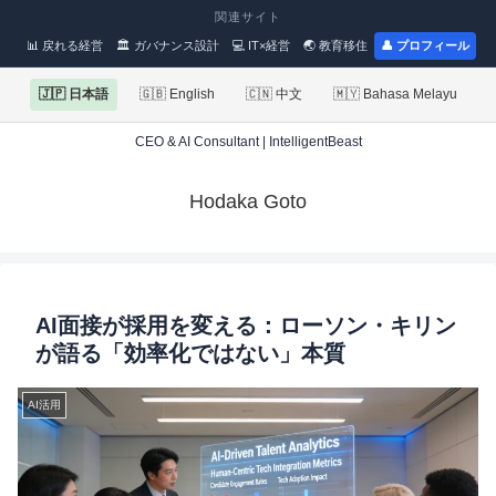
関連サイト
📊 戻れる経営
🏛 ガバナンス設計
💻 IT×経営
🌏 教育移住
👤 プロフィール
🇯🇵 日本語
🇬🇧 English
🇨🇳 中文
🇲🇾 Bahasa Melayu
CEO & AI Consultant | IntelligentBeast
Hodaka Goto
AI面接が採用を変える：ローソン・キリン
が語る「効率化ではない」本質
AI活用