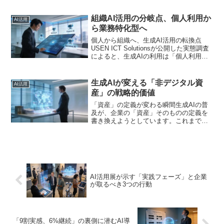
利用が企業で広がっている。シャドーAI
とは、IT部門の承認を得ずに社員が個
組織AI活用の分岐点、個人利用か
AI活用
人...
ら業務特化型へ
個人から組織へ、生成AI活用の転換点
USEN ICT Solutionsが公開した実態調査
によると、生成AIの利用は「個人利用」
から「組織活用」へと急速にシフトして
います。この流れは単なるトレンドでは
なく、経営の効率性と競争力を左右する
生成AIが変える「非デジタル資
AI活用
分岐...
産」の戦略的価値
「資産」の定義が変わる瞬間生成AIの普
及が、企業の「資産」そのものの定義を
書き換えようとしています。これまで資
産として認識されにくかった、非デジタ
ルで構造化されていない情報が、AIによ
って初めて真の価値を発揮し始めている
のです。今回のニュー...
AI活用展が示す「実践フェーズ」と企業
が取るべき3つの行動
「9割実感、6%継続」の裏側に潜むAI導