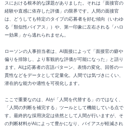
スにおける根本的な課題がありました。それは「面接官の
経験や直感に依存した評価」の限界です。人間の面接官
は、どうしても特定のタイプの応募者を好む傾向（いわゆ
る「類似性バイアス」）や、第一印象に左右される「ハロ
ー効果」から逃れられません。
ローソンの人事担当者は、AI面接によって「面接官の癖や
偏りを排除し、より客観的な評価が可能になった」と語り
ます。AIは応募者の言語パターン、表情の変化、回答の一
貫性などをデータとして定量化。人間では気づきにくい、
潜在的な能力や適性を可視化します。
ここで重要なのは、AIが「人間を代替する」のではなく、
「人間の判断を補完する」ツールとして機能している点で
す。最終的な採用決定は依然として人間が行いますが、そ
の判断材料がAIによって豊かになり、バイアスが軽減され