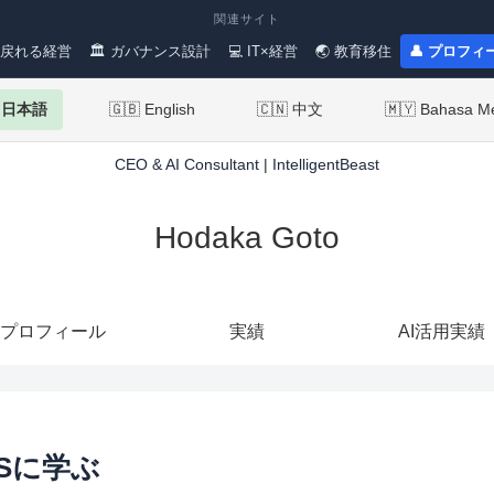
関連サイト
 戻れる経営
🏛 ガバナンス設計
💻 IT×経営
🌏 教育移住
👤 プロフィ
 日本語
🇬🇧 English
🇨🇳 中文
🇲🇾 Bahasa M
CEO & AI Consultant | IntelligentBeast
Hodaka Goto
プロフィール
実績
AI活用実績
&Sに学ぶ