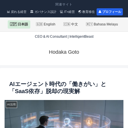
関連サイト
📊 戻れる経営
🏛 ガバナンス設計
💻 IT×経営
🌏 教育移住
👤 プロフィール
🇯🇵 日本語
🇬🇧 English
🇨🇳 中文
🇲🇾 Bahasa Melayu
CEO & AI Consultant | IntelligentBeast
Hodaka Goto
AIエージェント時代の「働きがい」と
「SaaS依存」脱却の現実解
AI活用