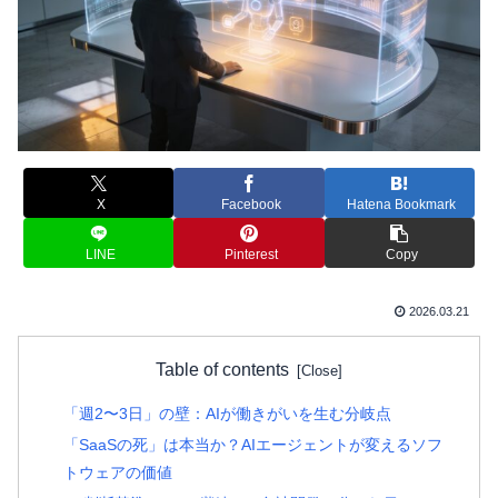
X
Facebook
Hatena Bookmark
LINE
Pinterest
Copy
2026.03.21
Table of contents
「週2〜3日」の壁：AIが働きがいを生む分岐点
「SaaSの死」は本当か？AIエージェントが変えるソフ
トウェアの価値