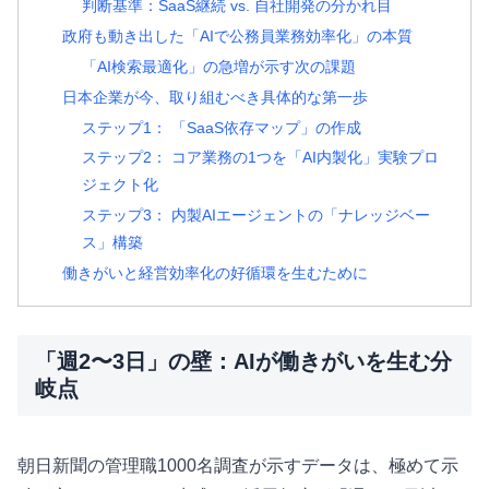
判断基準：SaaS継続 vs. 自社開発の分かれ目
政府も動き出した「AIで公務員業務効率化」の本質
「AI検索最適化」の急増が示す次の課題
日本企業が今、取り組むべき具体的な第一歩
ステップ1： 「SaaS依存マップ」の作成
ステップ2： コア業務の1つを「AI内製化」実験プロ
ジェクト化
ステップ3： 内製AIエージェントの「ナレッジベー
ス」構築
働きがいと経営効率化の好循環を生むために
「週2〜3日」の壁：AIが働きがいを生む分
岐点
朝日新聞の管理職1000名調査が示すデータは、極めて示