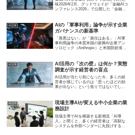
味2026年2月、グッドウェイが「金融AIコ
ンファレンス2026」で公開した「金融AI
ソリューション カオスマップ」が話題を
集めています。このマップは、金融業界
向けのAIソリューションを一望できる初
AIの「軍事利用」論争が示す企業
AI活用
めて...
ガバナンスの新基準
「善悪はない」が「責任はある」：AI軍
事利用論争の本質米国の新興AI企業アン
ソロピック（Anthropic）と米国防総省の
対立が報じられました。同社が開発する
AIモデル「Claude」の軍事利用を制限す
る姿勢を貫き、政府と激しく意見を交わ
AI活用の「次の壁」は何か？実態
AI活用
し...
調査が示す経営者の盲点
AI活用が当たり前になった今、多くの経
営者が感じているのは「思ったほどの効
果が出ない」という焦りではないでしょ
うか。日経クロステックが発表した「AI
活用と業務アプリケーション開発に関す
る実態調査」は、この漠然とした不安を
現場主導AIが変える中小企業の業
AI活用
数値化し、その核心を...
務設計
現場主導でAIを構築する新潮流「AI導
入」と聞くと、多くの経営者は「高額な
システムを外部ベンダーに丸投げするも
の」とイメージしがちです。しかし、最