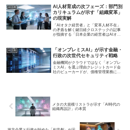
近のニュースを見ると、その常識が大き
く変わりつつあります。九州日立システ
AI人材育成の次フェーズ：部門別
AI活用
ムズが「テックキャンプ...
カリキュラムが示す「組織変革」
の現実解
「AIオタク経営者」と「変革人材不在」
の矛盾を解く鍵日経クロステックの記事
が指摘する「日本企業の経営者はAIオタ
ク」と「我が社に変革人材がいない」と
いう矛盾。このジレンマは、多くの経営
者の実感ではないでしょうか。生成AIの
「オンプレミスAI」が示す金融・
AI活用
可能性に熱狂する一...
行政の次世代セキュリティ戦略
金融機関がクラウドではなく「オンプレ
ミスAI」を選ぶ理由クレジットカード会
社のビューカードが、債権管理業務に生
成AIを導入しました。注目すべきは、そ
の導入形態です。クラウド型ではなく、
自社サーバー上で動作する「オンプレミ
ス型」の訴答書面作成...
メタの大規模リストラが示す「AI時代の
組織再設計」の本質
地方企業と行政が始めた「AI共創」が示